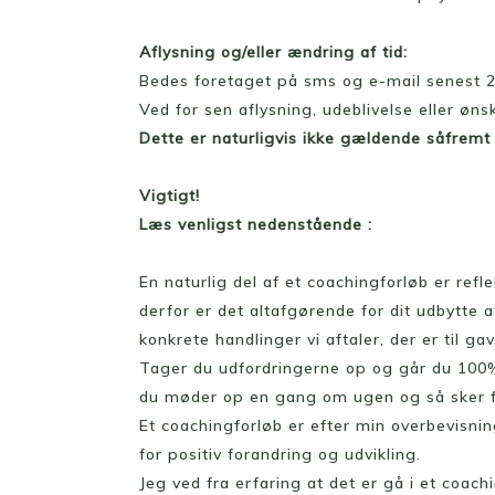
Aflysning og/eller ændring af tid:
Bedes foretaget på sms og e-mail senest 2
Ved for sen aflysning, udeblivelse eller øns
Dette er naturligvis ikke gældende såfremt 
Vigtigt!
Læs venligst nedenstående :
En naturlig del af et coachingforløb er ref
derfor er det altafgørende for dit udbytte a
konkrete handlinger vi aftaler, der er til 
Tager du udfordringerne op og går du 100% i
du møder op en gang om ugen og så sker fora
Et coachingforløb er efter min overbevisn
for positiv forandring og udvikling.
Jeg ved fra erfaring at det er gå i et coach