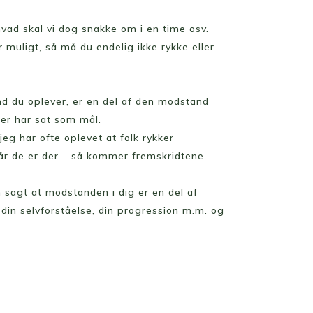
hvad skal vi dog snakke om i en time osv.
 muligt, så må du endelig ikke rykke eller
nd du oplever, er en del af den modstand
ler har sat som mål.
eg har ofte oplevet at folk rykker
når de er der – så kommer fremskridtene
 sagt at modstanden i dig er en del af
din selvforståelse, din progression m.m. og