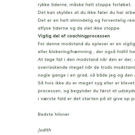
rykke tiderne, måske helt stoppe forløbet.
Det kan skyldes at du ikke føler du har arb
Det er en helt almindelig og forventelig re
aflyse tiderne og da slet ikke stoppe.
Vigtig del af coachingprocessen
For denne modstand du oplever er en vigtig
eller blokering/hæmning , der også hidtil h
At tage fat i den modstand når den er der, 
overraskende meget når de trods modstanden
nogle gange i en grad, så både jeg og den 
Så hvis ikke du er meget syg eller er bleve
processen, og begynder du først at udskyde 
i værste fald er det starten på at give op på
Bedste hilsner
Judith