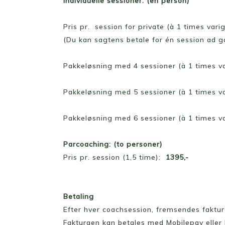
Individuelle sessioner: (en person)
Pris pr. session for private (à 1 times var
(Du kan sagtens betale for én session ad ga
Pakkeløsning med 4 sessioner (à 1 times v
Pakkeløsning med 5 sessioner (à 1 times v
Pakkeløsning med 6 sessioner (à 1 times v
Parcoaching: (to personer)
Pris pr. session (1,5 time):
1395,-
Betaling
Efter hver coachsession, fremsendes faktur
Fakturaen kan betales med Mobilepay eller b