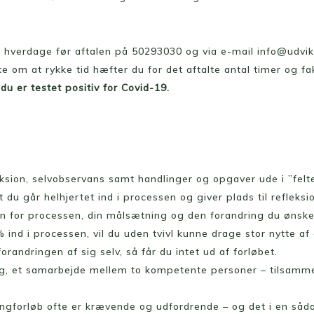
 hverdage før aftalen på 50293030 og via e-mail info@udvik
ke om at rykke tid hæfter du for det aftalte antal timer og fa
du er testet positiv for Covid-19.
leksion, selvobservans samt handlinger og opgaver ude i ”fel
t du går helhjertet ind i processen og giver plads til refleksi
gavn for processen, din målsætning og den forandring du ønske
nd i processen, vil du uden tvivl kunne drage stor nytte af 
ndringen af sig selv, så får du intet ud af forløbet.
ing, et samarbejde mellem to kompetente personer – tilsamm
ingforløb ofte er krævende og udfordrende – og det i en sådan 