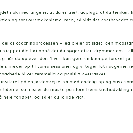
ejdet nok med tingene, at du er træt, uoplagt, at du tænker, 
aktion og forsvarsmekanisme, men, så vidt det overhovedet er
 del af coachingprocessen – jeg plejer at sige; ”den modsta
ar stoppet dig i at opnå det du søger efter, drømmer om – el
og når du oplever den ”live”, kan gøre en kæmpe forskel, ja, j
, møder op til vores sessioner og vi tager fat i sagerne, 
coachede bliver temmelig og positivt overrasket.
t inviteret på en jordomrejse, så mød endelig op og husk som
tiderne, så misser du måske på store fremskridt/udvikling i 
 hele forløbet, og så er du jo lige vidt.