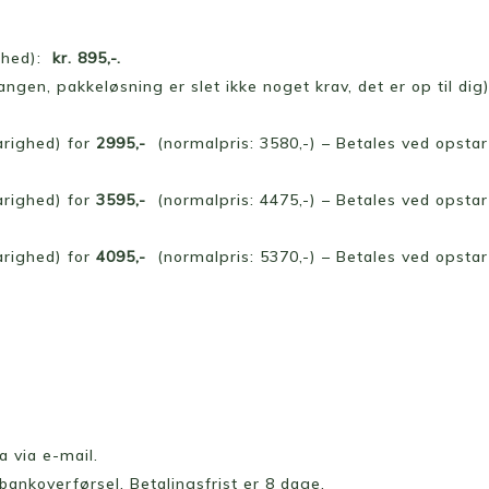
ighed):
kr. 895,-.
ngen, pakkeløsning er slet ikke noget krav, det er op til dig
arighed) for
2995,-
(normalpris: 3580,-) – Betales ved opstar
arighed) for
3595,-
(normalpris: 4475,-) – Betales ved opstar
arighed) for
4095,-
(normalpris: 5370,-) – Betales ved opstar
a via e-mail.
ankoverførsel. Betalingsfrist er 8 dage.