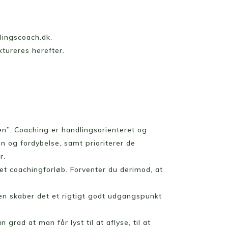
lingscoach.dk.
ktureres herefter.
ten”. Coaching er handlingsorienteret og
on og fordybelse, samt prioriterer de
r.
et coachingforløb. Forventer du derimod, at
en skaber det et rigtigt godt udgangspunkt
grad at man får lyst til at aflyse, til at